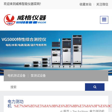
欢迎来到威格智能仪器官网！
收藏本站
关注微信
电机测试设备
泵测试设备
电力测功
机
%E7%94%B5%E5%8A%9B%E6%B5%8B%E5%8A%9F%E6%9
首页
>
Tag Archives: 电力测功机