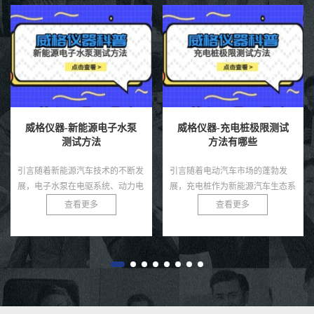
威格仪器-新能源电子水泵
威格仪器-充电桩极限测试
测试方法
方法有哪些
引言随着新能源汽车技术的不断发
引言随着电动汽车市场的蓬勃发
展，电子水泵在电驱系统、动力电
展，充电桩作为新能源汽车生态系
池、热管理模块等环节中起着至关
统的核心基础设施，其性能和可靠
查看更多
查看更多
重要的冷却作用。相比传统机械水
性直接影响用户体验和电网安全。
泵，电子水泵具有智能可控、节
充电桩需在极端条件下，如高温、
能...
低...