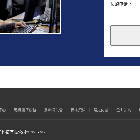
您的电话
*
This
field
should
be
left
blank
中心
电机测试设备
泵测试设备
技术资料
常见问答
企业新闻
技有限公司©1995-2025