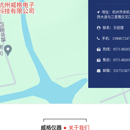
地址：杭州市余杭
西大道与三星路交叉
联系：王经理
手机：1596817247
热线：0571-88265
售后：0571-88265
邮箱：3317513673
威格仪器
关于我们