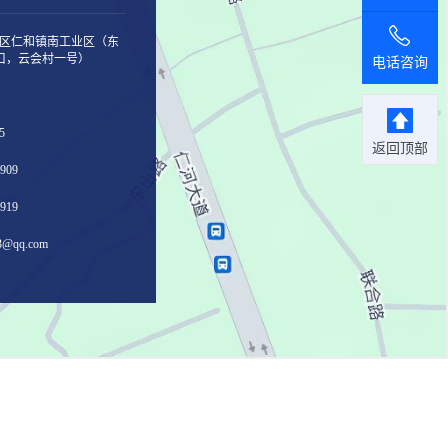
区仁和镇南工业区（东
口，云会村一号）
电话咨询
5
返回顶部
909
919
@qq.com