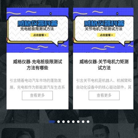
威格仪器-充电桩极限测试
威格仪器-关节电机力矩测
方法有哪些
试方法
引言随着电动汽车市场的蓬勃发
引言关节电机是机器人、机械臂和
展，充电桩作为新能源汽车生态系
自动化设备中的核心驱动部件，其
统的核心基础设施，其性能和可靠
力矩输出直接决定了系统的运动精
查看更多
查看更多
性直接影响用户体验和电网安全。
度、负载能力和稳定性。无论是工
充电桩需在极端条件下，如高温、
业机器人还是医疗康复设备，关
低...
节...