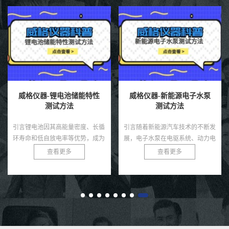
威格仪器-新能源电子水泵
威格仪器-充电桩极限测试
测试方法
方法有哪些
引言随着新能源汽车技术的不断发
引言随着电动汽车市场的蓬勃发
展，电子水泵在电驱系统、动力电
展，充电桩作为新能源汽车生态系
池、热管理模块等环节中起着至关
统的核心基础设施，其性能和可靠
查看更多
查看更多
重要的冷却作用。相比传统机械水
性直接影响用户体验和电网安全。
泵，电子水泵具有智能可控、节
充电桩需在极端条件下，如高温、
能...
低...