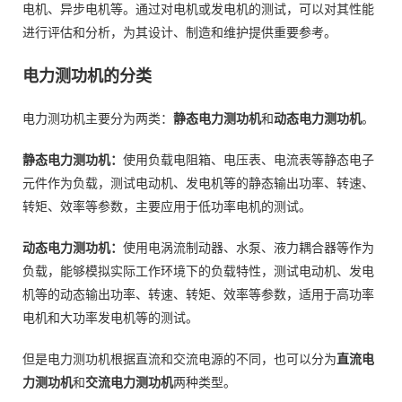
电机、异步电机等。通过对电机或发电机的测试，可以对其性能
进行评估和分析，为其设计、制造和维护提供重要参考。
电力测功机的分类
电力测功机主要分为两类：
静态电力测功机
和
动态电力测功机
。
静态电力测功机：
使用负载电阻箱、电压表、电流表等静态电子
元件作为负载，测试电动机、发电机等的静态输出功率、转速、
转矩、效率等参数，主要应用于低功率电机的测试。
动态电力测功机：
使用电涡流制动器、水泵、液力耦合器等作为
负载，能够模拟实际工作环境下的负载特性，测试电动机、发电
机等的动态输出功率、转速、转矩、效率等参数，适用于高功率
电机和大功率发电机等的测试。
但是电力测功机根据直流和交流电源的不同，也可以分为
直流电
力测功机
和
交流电力测功机
两种类型。