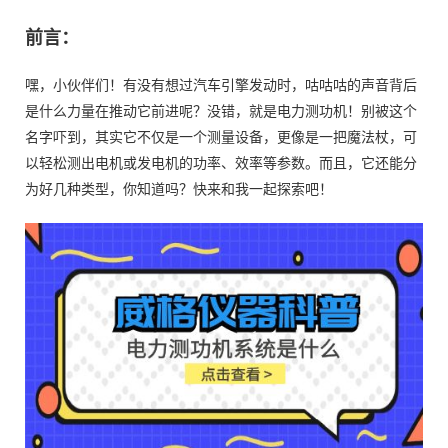
前言：
嘿，小伙伴们！有没有想过汽车引擎发动时，咕咕咕的声音背后
是什么力量在推动它前进呢？没错，就是电力测功机！别被这个
名字吓到，其实它不仅是一个测量设备，更像是一把魔法杖，可
以轻松测出电机或发电机的功率、效率等参数。而且，它还能分
为好几种类型，你知道吗？快来和我一起探索吧！