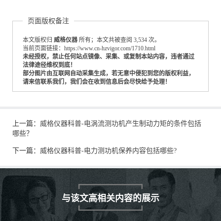
页面版权备注
本文版权归
威格仪器
所有；本文共被查阅 3,534 次。
当前页面链接：https://www.cn-hzvigor.com/1710.html
未经授权，禁止任何站点镜像、采集、或复制本站内容，违者通过
法律途径维权到底！
部分图片由互联网自动采集生成，若无意中侵犯到您的版权利益，
请来信联系我们，我们会在收到信息后会尽快给予处理！
上一篇：
威格仪器科普-电涡流测功机产生制动力矩的条件包括
哪些？
下一篇：
威格仪器科普-电力测功机保养内容包括哪些?
与该文高相关内容的展示