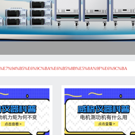
%E7%94%B5%E6%9C%BA%E6%B5%8B%E5%8A%9F%E6%9C%BA