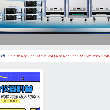
振动
%E7%94%B5%E6%9C%BA%E6%B5%8B%E5%8A%9F%E6%9C%B