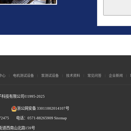
This
field
should
be
left
blank
中心
电机测试设备
泵测试设备
技术资料
常见问答
企业新闻
技有限公司©1995-2025
浙公网安备 33011002014107号
2475 电话：0571-88265909
Sitemap
街道西南山北路159号