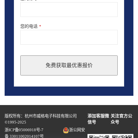
您的电话
*
免费获取最优惠报价
This
field
should
be
left
blank
版权所有：杭州市威格电子科技有限公司
添加客服微
关注官方公
©1995-2025
信号
众号
浙ICP备05006918号-7
浙公网安
备 33011002014107号