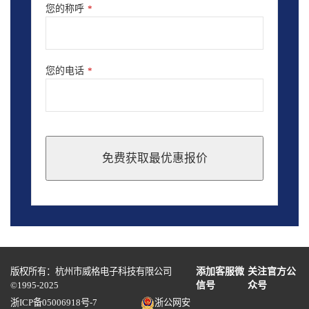
您的称呼
*
您的电话
*
免费获取最优惠报价
This
field
should
be
left
blank
版权所有：杭州市威格电子科技有限公司
添加客服微
关注官方公
©1995-2025
信号
众号
浙ICP备05006918号-7
浙公网安