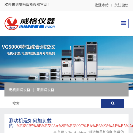
欢迎来到威格智能仪器官网！
收藏本站
关注微信
电机测试设备
泵测试设备
测功机是如何加负载
的
%E6%B5%8B%E5%8A%9F%E6%9C%BA%E6%98%AF%E5%A
首页
>
Tag Archives: 测功机是如何加负载的