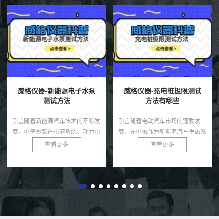
威格仪器-新能源电子水泵
威格仪器-充电桩极限测试
测试方法
方法有哪些
引言随着新能源汽车技术的不断发
引言随着电动汽车市场的蓬勃发
展，电子水泵在电驱系统、动力电
展，充电桩作为新能源汽车生态系
池、热管理模块等环节中起着至关
统的核心基础设施，其性能和可靠
查看更多
查看更多
重要的冷却作用。相比传统机械水
性直接影响用户体验和电网安全。
泵，电子水泵具有智能可控、节
充电桩需在极端条件下，如高温、
能...
低...