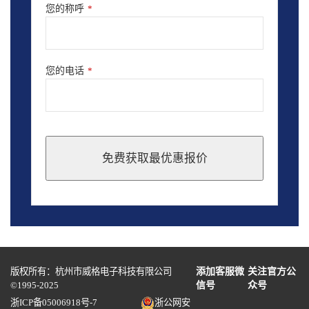
您的称呼
*
您的电话
*
免费获取最优惠报价
This
field
should
be
left
blank
版权所有：杭州市威格电子科技有限公司
添加客服微
关注官方公
©1995-2025
信号
众号
浙ICP备05006918号-7
浙公网安