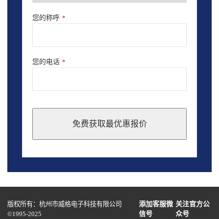
您的称呼
*
您的电话
*
免费获取最优惠报价
This
field
should
be
left
blank
版权所有：杭州市威格电子科技有限公司
添加客服微
关注官方公
©1995-2025
信号
众号