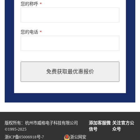
您的称呼
*
您的电话
*
免费获取最优惠报价
This
field
should
be
left
blank
版权所有：杭州市威格电子科技有限公司
添加客服微
关注官方公
©1995-2025
信号
众号
浙ICP备05006918号-7
浙公网安