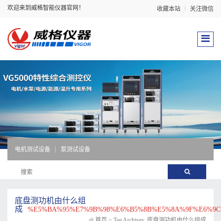
欢迎来到威格智能仪器官网！
收藏本站
关注微信
电机测试设备
泵测试设备
底盘测功机由什么组
成
%E5%BA%95%E7%9B%98%E6%B5%8B%E5%8A%9F%E6%9C
首页
>
Tag Archives: 底盘测功机由什么组成