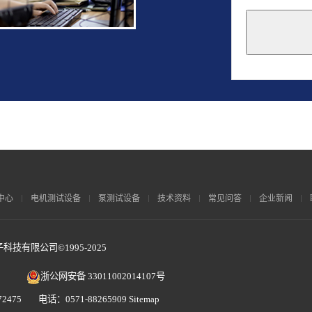
This
field
should
be
left
blank
中心
电机测试设备
泵测试设备
技术资料
常见问答
企业新闻
技有限公司©1995-2025
浙公网安备 33011002014107号
2475 电话：0571-88265909
Sitemap