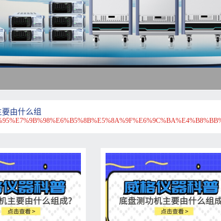
主要由什么组
95%E7%9B%98%E6%B5%8B%E5%8A%9F%E6%9C%BA%E4%B8%BB%