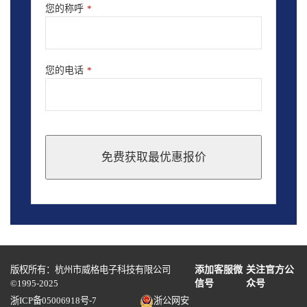
您的称呼
*
您的电话
*
免费获取最优惠报价
This
field
should
be
left
blank
版权所有：杭州市威格电子科技有限公司
添加客服微
关注官方公
©1995-2025
信号
众号
浙ICP备05006918号-7
浙公网安