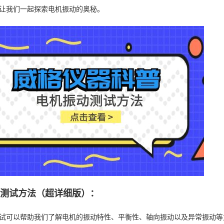
让我们一起探索电机振动的奥秘。
动测试方法（超详细版）：
试可以帮助我们了解电机的振动特性、平衡性、轴向振动以及异常振动等