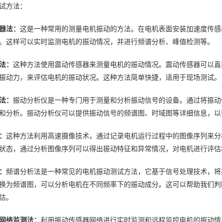
试方法：
器法：
这是一种常用的测量电机振动的方法。在电机表面安装加速度传感
。这样可以实时监测电机的振动情况，并进行频谱分析、峰值检测等。
法：
这种方法使用震动传感器来测量电机的振动情况。震动传感器可以直
振动力，来评估电机的振动状况。这种方法简单快捷，适用于现场测试。
法：
振动分析仪是一种专门用于测量和分析振动信号的设备。通过将振动
和分析。振动分析仪可以提供振动信号的频谱图、时域图等详细信息，以
：
这种方法利用高速摄像技术，通过记录电机运行过程中的图像序列来分
状态，通过分析图像序列可以得出振动特征和异常情况，对电机进行评估
：
频谱分析法是一种常见的电机振动测试方法，它基于信号处理技术，将
换为频谱图，可以分析电机在不同频率下的振动成分。这可以帮助我们判
估。
网络监测法：
利用振动传感器网络进行实时监测和远程监控电机的振动情