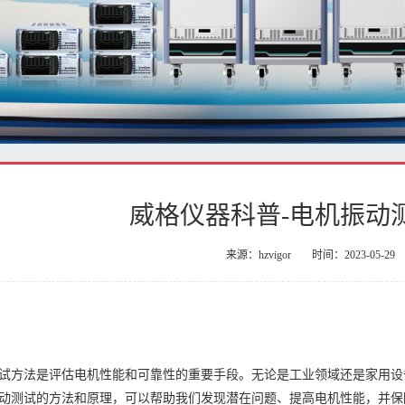
威格仪器科普-电机振动
来源：hzvigor
时间：2023-05-29
试方法是评估电机性能和可靠性的重要手段。无论是工业领域还是家用设
动测试的方法和原理，可以帮助我们发现潜在问题、提高电机性能，并保