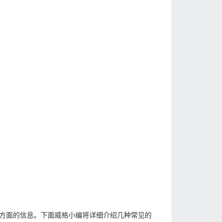
方面的信息。下面威格小编将详细介绍几种常见的