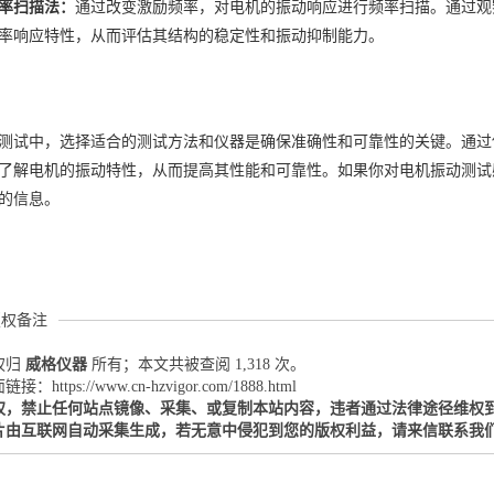
率扫描法：
通过改变激励频率，对电机的振动响应进行频率扫描。通过观
率响应特性，从而评估其结构的稳定性和振动抑制能力。
测试中，选择适合的测试方法和仪器是确保准确性和可靠性的关键。通过
了解电机的振动特性，从而提高其性能和可靠性。如果你对电机振动测试
的信息。
版权备注
权归
威格仪器
所有；本文共被查阅 1,318 次。
：https://www.cn-hzvigor.com/1888.html
权，禁止任何站点镜像、采集、或复制本站内容，违者通过法律途径维权
片由互联网自动采集生成，若无意中侵犯到您的版权利益，请来信联系我