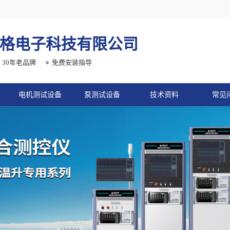
格电子科技有限公司
30年老品牌
免费安装指导
电机测试设备
泵测试设备
技术资料
常见