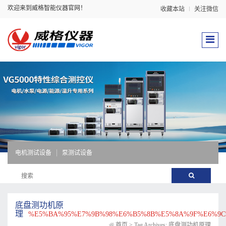
欢迎来到威格智能仪器官网！
收藏本站
关注微信
电机测试设备
泵测试设备
底盘测功机原
理
%E5%BA%95%E7%9B%98%E6%B5%8B%E5%8A%9F%E6%9C
首页
>
Tag Archives: 底盘测功机原理