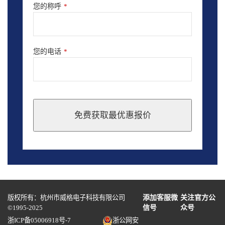
您的称呼
*
您的电话
*
免费获取最优惠报价
This
field
should
be
left
blank
版权所有：杭州市威格电子科技有限公司
添加客服微
关注官方公
©1995-2025
信号
众号
浙ICP备05006918号-7
浙公网安