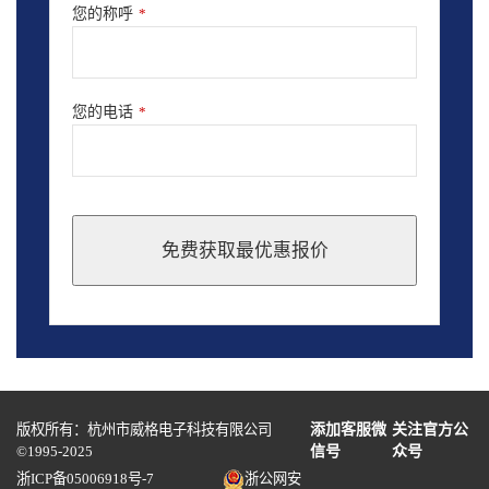
您的称呼
*
您的电话
*
免费获取最优惠报价
This
field
should
be
left
blank
版权所有：杭州市威格电子科技有限公司
添加客服微
关注官方公
©1995-2025
信号
众号
浙ICP备05006918号-7
浙公网安