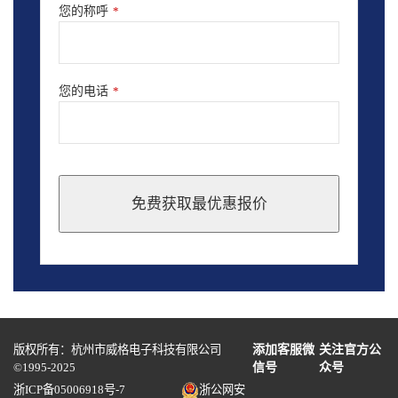
您的称呼
*
您的电话
*
免费获取最优惠报价
This
field
should
be
left
blank
版权所有：杭州市威格电子科技有限公司
添加客服微
关注官方公
©1995-2025
信号
众号
浙ICP备05006918号-7
浙公网安