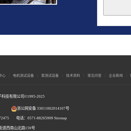
This
field
should
be
left
blank
中心
电机测试设备
泵测试设备
技术资料
常见问答
企业新闻
技有限公司©1995-2025
浙公网安备 33011002014107号
2475 电话：0571-88265909
Sitemap
街道西南山北路159号