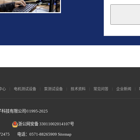
This
field
should
be
left
blank
中心
电机测试设备
泵测试设备
技术资料
常见问答
企业新闻
技有限公司©1995-2025
浙公网安备 33011002014107号
2475 电话：0571-88265909
Sitemap