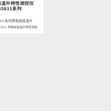
威格新品-VG5611系列带电绕组温升特性测控仪 厂家直销 质量保障
5611
,
带电绕组温升特性测控