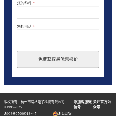
您的称呼
*
您的电话
*
免费获取最优惠报价
This
field
should
be
left
blank
版权所有：杭州市威格电子科技有限公司
添加客服微
关注官方公
©1995-2025
信号
众号
浙ICP备05006918号-7
浙公网安