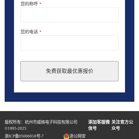
您的称呼
*
您的电话
*
免费获取最优惠报价
This
field
should
be
left
blank
版权所有：杭州市威格电子科技有限公司
添加客服微
关注官方公
©1995-2025
信号
众号
浙ICP备05006918号-7
浙公网安