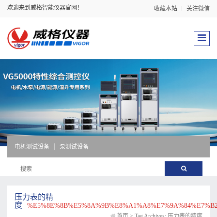
欢迎来到威格智能仪器官网！
收藏本站
关注微信
电机测试设备
泵测试设备
压力表的精
度
%E5%8E%8B%E5%8A%9B%E8%A1%A8%E7%9A%84%E7%B
首页
>
Tag Archives: 压力表的精度