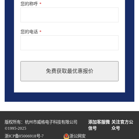
您的称呼
*
您的电话
*
免费获取最优惠报价
This
field
should
be
left
blank
版权所有：杭州市威格电子科技有限公司
添加客服微
关注官方公
©1995-2025
信号
众号
浙ICP备05006918号-7
浙公网安