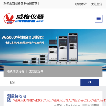
欢迎来到威格智能仪器官网！
收藏本站
关注微信
电机测试设备
泵测试设备
测量接地电
阻
%E6%B5%8B%E9%87%8F%E6%8E%A5%E5%9C%B0%E7%94
首页
>
Tag Archives: 测量接地电阻