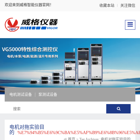
欢迎来到威格智能仪器官网！
收藏本站
关注微信
电机测试设备
泵测试设备
电机对拖实验目
的
%E7%94%B5%E6%9C%BA%E5%AF%B9%E6%8B%96%E5%A
首页
>
Tag Archives: 电机对拖实验目的