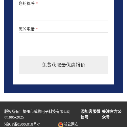
您的称呼
*
您的电话
*
免费获取最优惠报价
This
field
should
be
left
blank
版权所有：杭州市威格电子科技有限公司
添加客服微
关注官方公
©1995-2025
信号
众号
浙ICP备05006918号-7
浙公网安