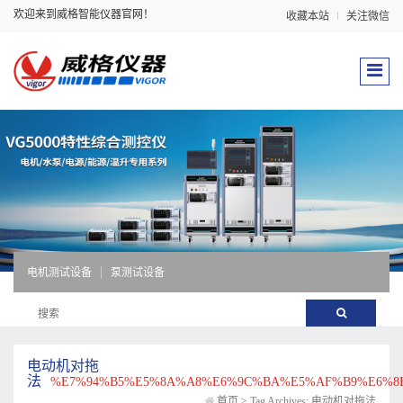
欢迎来到威格智能仪器官网！
收藏本站
关注微信
电机测试设备
泵测试设备
电动机对拖
法
%E7%94%B5%E5%8A%A8%E6%9C%BA%E5%AF%B9%E6%8
首页
>
Tag Archives: 电动机对拖法