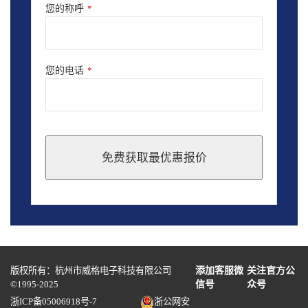
您的称呼
*
您的电话
*
免费获取最优惠报价
This
field
should
be
left
blank
版权所有：杭州市威格电子科技有限公司
添加客服微
关注官方公
©1995-2025
信号
众号
浙ICP备05006918号-7
浙公网安