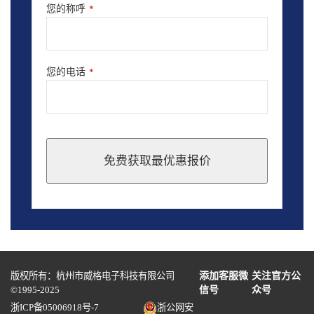
您的称呼
*
您的电话
*
免费获取最优惠报价
This
field
should
be
left
blank
版权所有：杭州市威格电子科技有限公司
添加客服微
关注官方公
©1995-2025
信号
众号
浙ICP备05006918号-7
浙公网安