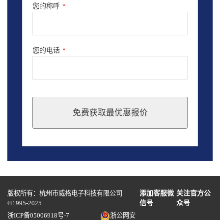
您的称呼
*
您的电话
*
免费获取最优惠报价
This
field
should
be
left
blank
版权所有：杭州市威格电子科技有限公司
添加客服微
关注官方公
©1995-2025
信号
众号
浙ICP备05006918号-7
浙公网安