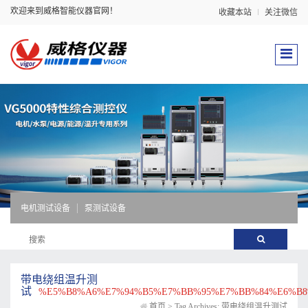
欢迎来到威格智能仪器官网！
收藏本站
关注微信
电机测试设备
泵测试设备
带电绕组温升测
试
%E5%B8%A6%E7%94%B5%E7%BB%95%E7%BB%84%E6%B8
首页
>
Tag Archives: 带电绕组温升测试