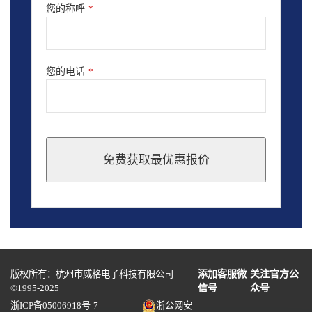
您的称呼
*
您的电话
*
免费获取最优惠报价
This
field
should
be
left
blank
版权所有：杭州市威格电子科技有限公司
添加客服微
关注官方公
©1995-2025
信号
众号
浙ICP备05006918号-7
浙公网安