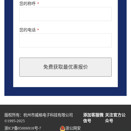
您的称呼
*
您的电话
*
免费获取最优惠报价
This
field
should
be
left
blank
版权所有：杭州市威格电子科技有限公司
添加客服微
关注官方公
©1995-2025
信号
众号
浙ICP备05006918号-7
浙公网安