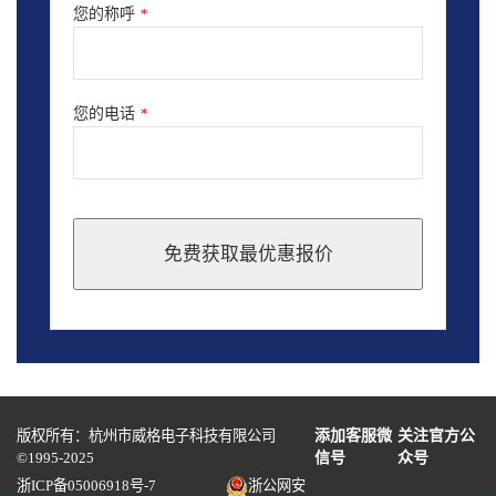
您的称呼
*
您的电话
*
免费获取最优惠报价
This
field
should
be
left
blank
版权所有：杭州市威格电子科技有限公司
添加客服微
关注官方公
©1995-2025
信号
众号
浙ICP备05006918号-7
浙公网安