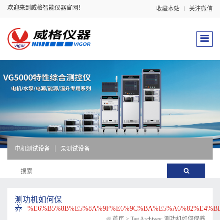
欢迎来到威格智能仪器官网！
收藏本站
关注微信
电机测试设备
泵测试设备
测功机如何保
养
%E6%B5%8B%E5%8A%9F%E6%9C%BA%E5%A6%82%E4%B
首页
>
Tag Archives: 测功机如何保养