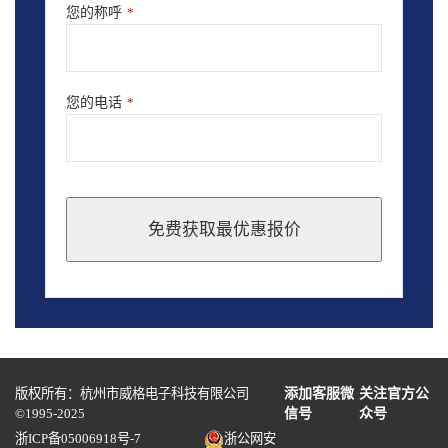
您的称呼
*
您的电话
*
免费获取最优惠报价
This
field
should
be
left
blank
版权所有：杭州市威格电子科技有限公司
添加客服微
关注官方公
©1995-2025
信号
众号
浙ICP备05006918号-7
浙公网安