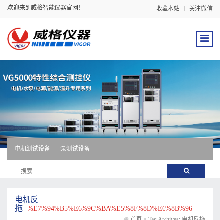
欢迎来到威格智能仪器官网！
收藏本站
关注微信
电机测试设备
泵测试设备
电机反
拖
%E7%94%B5%E6%9C%BA%E5%8F%8D%E6%8B%96
首页
>
Tag Archives: 电机反拖