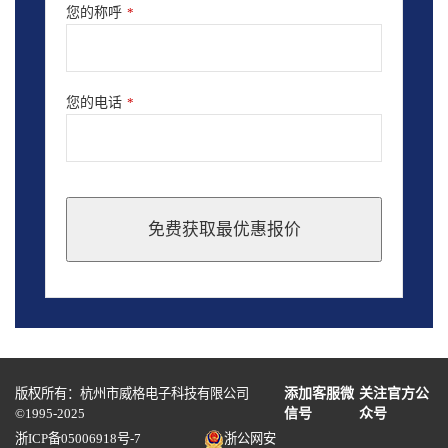
您的称呼
*
您的电话
*
免费获取最优惠报价
This
field
should
be
left
blank
版权所有：杭州市威格电子科技有限公司
添加客服微
关注官方公
©1995-2025
信号
众号
浙ICP备05006918号-7
浙公网安