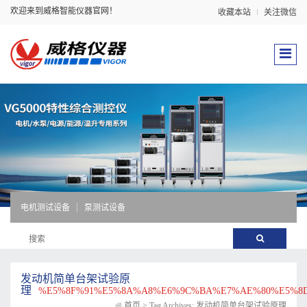
欢迎来到威格智能仪器官网！
收藏本站
关注微信
电机测试设备
泵测试设备
发动机简单台架试验原
理
%E5%8F%91%E5%8A%A8%E6%9C%BA%E7%AE%80%E5%8D
首页
>
Tag Archives: 发动机简单台架试验原理