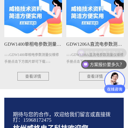
GDW1400单相电参数测量仪维修手册下载
GDW1206A直流电参数测量仪维修手册下载
现在有优惠活动么？
W1400单相电参数测量仪维修
↓↓↓GDW1206A直流电参数测量仪维修
↓↓↓GDW
下方图片即可下载↓↓↓
手册点击下方图片即可下载↓↓↓
点击下方图片
方案报价要多久？
查看详情
查看详情
期待与您的合作，欢迎给我们留言或直接拨
打：15968172475