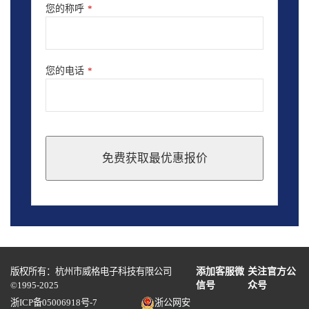
您的称呼
*
您的电话
*
免费获取最优惠报价
This
field
should
be
left
blank
版权所有：杭州市威格电子科技有限公司
添加客服微
关注官方公
©1995-2025
信号
众号
浙ICP备05006918号-7
浙公网安