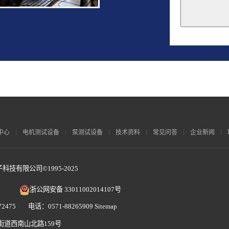
This
field
should
be
left
blank
中心
电机测试设备
泵测试设备
技术资料
常见问答
企业新闻
技有限公司©1995-2025
浙公网安备 33011002014107号
2475 电话：0571-88265909
Sitemap
街道西南山北路159号