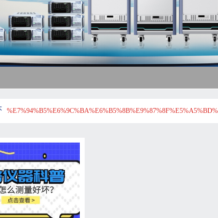
坏
%E7%94%B5%E6%9C%BA%E6%B5%8B%E9%87%8F%E5%A5%BD%