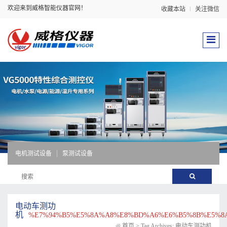
欢迎来到威格智能仪器官网！
收藏本站
关注微信
电机测试设备
泵测试设备
电动车测功
机
%E7%94%B5%E5%8A%A8%E8%BD%A6%E6%B5%8B%E5%8
首页
>
Tag Archives: 电动车测功机