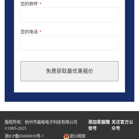
您的称呼
*
您的电话
*
免费获取最优惠报价
This
field
should
be
left
blank
版权所有：杭州市威格电子科技有限公司
添加客服微
关注官方公
©1995-2025
信号
众号
浙ICP备05006918号-7
浙公网安