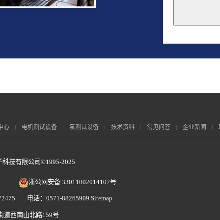
This
field
should
be
left
blank
中心
电机测试设备
泵测试设备
技术资料
常见问答
企业新闻
技有限公司©1995-2025
浙公网安备 33011002014107号
2475 电话：0571-88265909
Sitemap
街道西南山北路159号