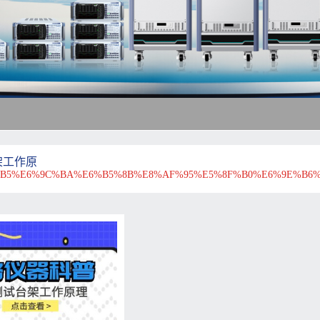
架工作原
B5%E6%9C%BA%E6%B5%8B%E8%AF%95%E5%8F%B0%E6%9E%B6%