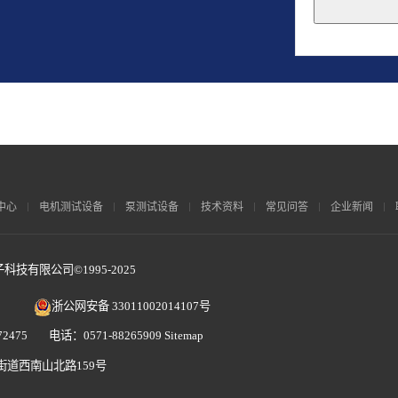
This
field
should
be
left
blank
中心
电机测试设备
泵测试设备
技术资料
常见问答
企业新闻
技有限公司©1995-2025
浙公网安备 33011002014107号
2475 电话：0571-88265909
Sitemap
街道西南山北路159号