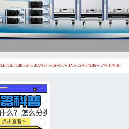
%E6%B5%8B%E5%8A%9F%E6%9C%BA%E5%88%86%E7%B1%BB