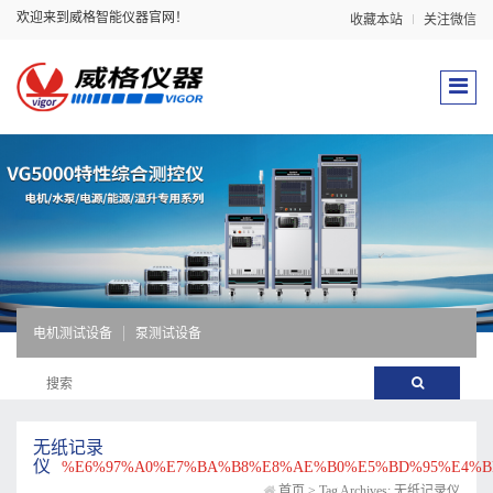
欢迎来到威格智能仪器官网！
收藏本站
关注微信
电机测试设备
泵测试设备
无纸记录
仪
%E6%97%A0%E7%BA%B8%E8%AE%B0%E5%BD%95%E4%
首页
>
Tag Archives: 无纸记录仪