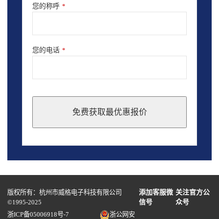
您的称呼
*
您的电话
*
免费获取最优惠报价
This
field
should
be
left
blank
版权所有：杭州市威格电子科技有限公司
添加客服微
关注官方公
©1995-2025
信号
众号
浙ICP备05006918号-7
浙公网安