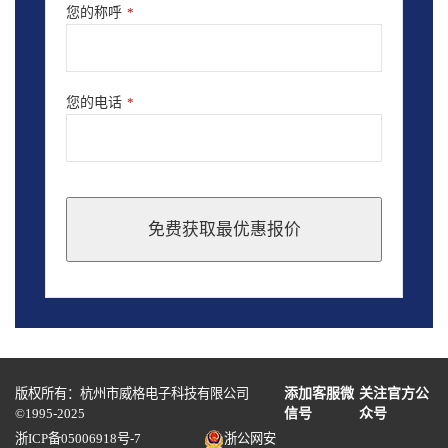
您的称呼
*
您的电话
*
免费获取最优惠报价
This
field
should
be
left
blank
版权所有：杭州市威格电子科技有限公司
添加客服微
关注官方公
©1995-2025
信号
众号
浙ICP备05006918号-7
浙公网安