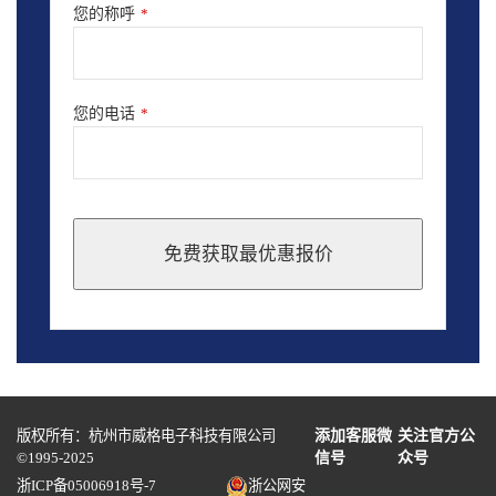
您的称呼
*
您的电话
*
免费获取最优惠报价
This
field
should
be
left
blank
版权所有：杭州市威格电子科技有限公司
添加客服微
关注官方公
©1995-2025
信号
众号
浙ICP备05006918号-7
浙公网安