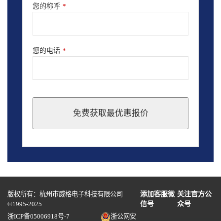
您的称呼
*
您的电话
*
免费获取最优惠报价
This
field
should
be
left
blank
版权所有：杭州市威格电子科技有限公司
添加客服微
关注官方公
©1995-2025
信号
众号
浙ICP备05006918号-7
浙公网安