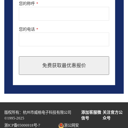
您的称呼
*
您的电话
*
免费获取最优惠报价
This
field
should
be
left
blank
版权所有：杭州市威格电子科技有限公司
添加客服微
关注官方公
©1995-2025
信号
众号
浙ICP备05006918号-7
浙公网安