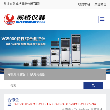
欢迎来到威格智能仪器官网！
收藏本站
关注微信
电机测试设备
泵测试设备
合作企
业
%E5%90%88%E4%BD%9C%E4%BC%81%E4%B8%9A
首页
>
Tag Archives: 合作企业