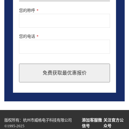
您的称呼
*
您的电话
*
免费获取最优惠报价
This
field
should
be
left
blank
版权所有：杭州市威格电子科技有限公司
添加客服微
关注官方公
©1995-2025
信号
众号