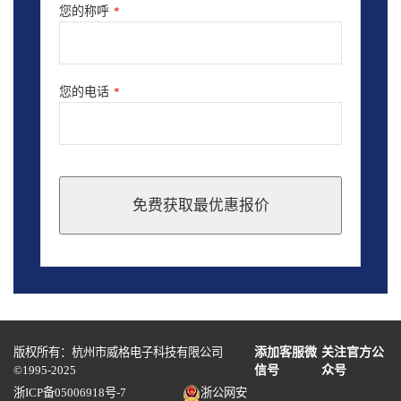
您的称呼
*
您的电话
*
免费获取最优惠报价
This
field
should
be
left
blank
版权所有：杭州市威格电子科技有限公司
添加客服微
关注官方公
©1995-2025
信号
众号
浙ICP备05006918号-7
浙公网安