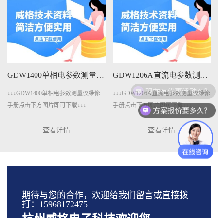
W1400单相电参数测量仪维修手册下载
GDW1206A直流电参数测量仪维修手册下载
GDW401A变压器测量仪维修手册下载
现在有优惠活动么？
修
↓↓↓GDW1206A直流电参数测量仪维修
↓↓↓GDW401A变压器测量仪维修手册
手册点击下方图片即可下载↓↓↓
点击下方图片即可下载↓↓↓
方案报价要多久？
查看详情
查看详情
期待与您的合作，欢迎给我们留言或直接拨
打：15968172475