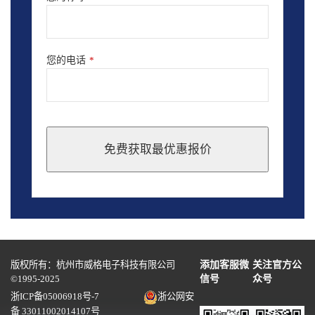
您的电话
*
免费获取最优惠报价
This
field
should
be
left
blank
版权所有：杭州市威格电子科技有限公司
添加客服微
关注官方公
©1995-2025
信号
众号
浙ICP备05006918号-7
浙公网安
备 33011002014107号