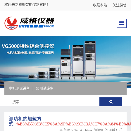
欢迎来到威格智能仪器官网！
收藏本站
关注微信
电机测试设备
泵测试设备
测功机的加载方
式
%E6%B5%8B%E5%8A%9F%E6%9C%BA%E7%9A%84%E5%8
首页
>
Tag Archives: 测功机的加载方式