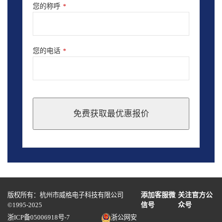
您的称呼
*
您的电话
*
免费获取最优惠报价
This
field
should
be
left
blank
版权所有：杭州市威格电子科技有限公司
添加客服微
关注官方公
©1995-2025
信号
众号
浙ICP备05006918号-7
浙公网安