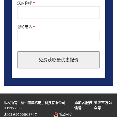
您的称呼
*
您的电话
*
免费获取最优惠报价
This
field
should
be
left
blank
版权所有：杭州市威格电子科技有限公司
添加客服微
关注官方公
©1995-2025
信号
众号
浙ICP备05006918号-7
浙公网安