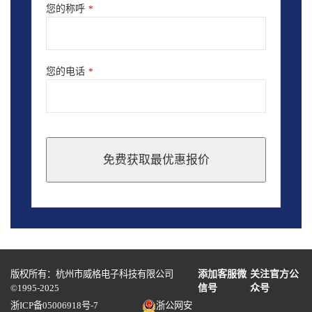
您的称呼
*
您的电话
*
免费获取最优惠报价
This
field
should
be
left
blank
版权所有：杭州市威格电子科技有限公司
添加客服微
关注官方公
©1995-2025
信号
众号
浙ICP备05006918号-7
浙公网安