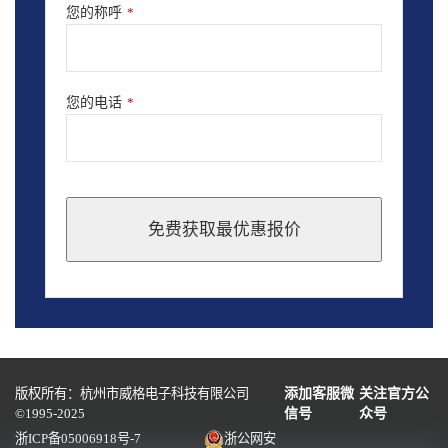
您的称呼
*
您的电话
*
免费获取最优惠报价
This
field
should
be
left
blank
版权所有：杭州市威格电子科技有限公司
添加客服微
关注官方公
©1995-2025
信号
众号
浙ICP备05006918号-7
浙公网安